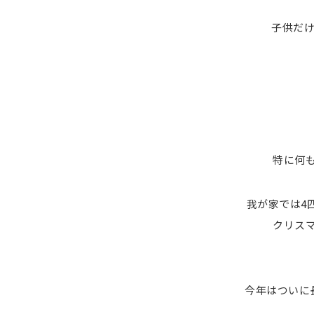
子供だ
特に何
我が家では4
クリス
今年はついに