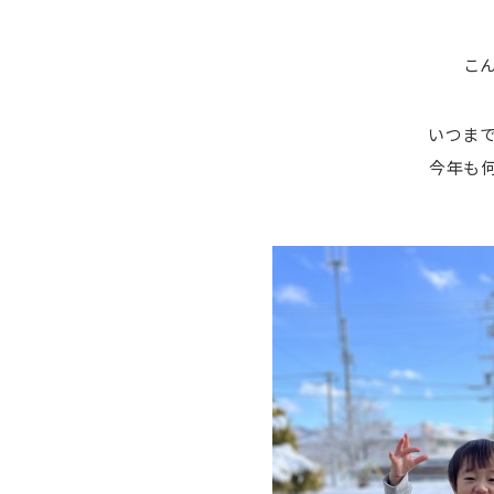
こ
いつま
今年も