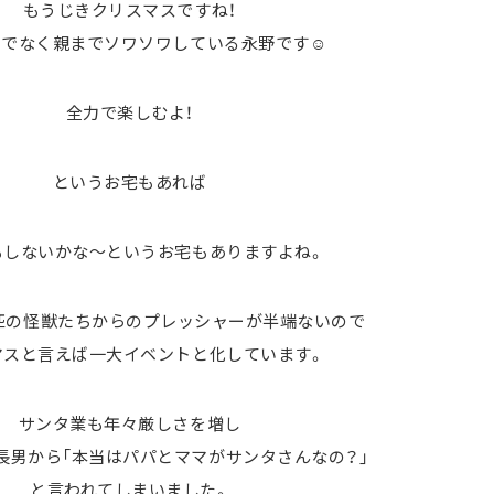
もうじきクリスマスですね！
けでなく親までソワソワしている永野です☺
全力で楽しむよ！
というお宅もあれば
もしないかな～というお宅もありますよね。
匹の怪獣たちからのプレッシャーが半端ないので
マスと言えば一大イベントと化しています。
サンタ業も年々厳しさを増し
長男から「本当はパパとママがサンタさんなの？」
と言われてしまいました。