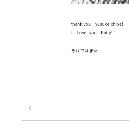
thank you yusuke chiba！
I Love you Baby！！
それではまた