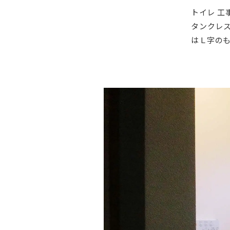
トイレ 工
タンクレ
はＬ字のも